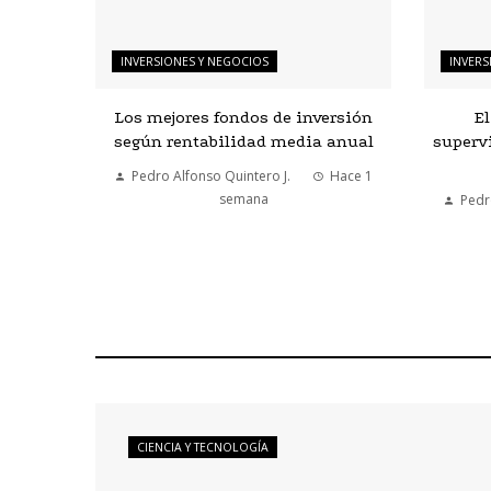
INVERSIONES Y NEGOCIOS
INVERS
Los mejores fondos de inversión
El
según rentabilidad media anual
supervi
Pedro Alfonso Quintero J.
Hace 1
semana
Pedr
CIENCIA Y TECNOLOGÍA