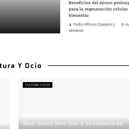
Beneficios del ayuno prolon
para la regeneración celular
bienestar
Pedro Alfonso Quintero J.
H
semanas
tura Y Ocio
CULTURA Y OCIO
La escena post-créditos de Spider-
y
Man: Brand New Day y su impacto en