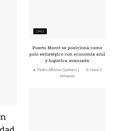
CHILE
Puerto Montt se posiciona como
polo estratégico con economía azul
y logística avanzada
Pedro Alfonso Quintero J.
Hace 2
semanas
en
idad