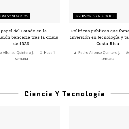
IONES Y NEGOCIOS
INVERSIONES Y NEGOCIOS
 papel del Estado en la
Políticas públicas que fom
sión bancaria tras la crisis
inversión en tecnología y ta
de 1929
Costa Rica
o Alfonso Quintero J.
Hace 1
Pedro Alfonso Quintero J.
semana
semana
Ciencia Y Tecnología