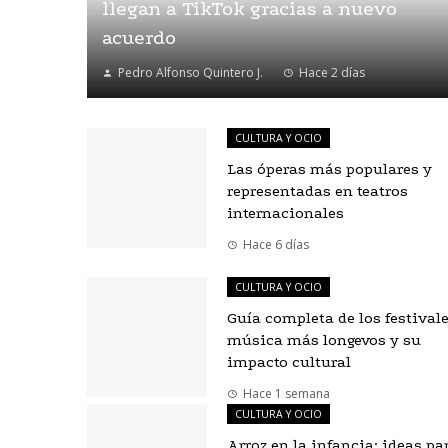
llegan a TikTok gracias a nuevo
acuerdo
Pedro Alfonso Quintero J.
Hace 2 días
CULTURA Y OCIO
Las óperas más populares y
representadas en teatros
internacionales
Hace 6 días
CULTURA Y OCIO
Guía completa de los festival
música más longevos y su
impacto cultural
Hace 1 semana
CULTURA Y OCIO
Arroz en la infancia: ideas pa