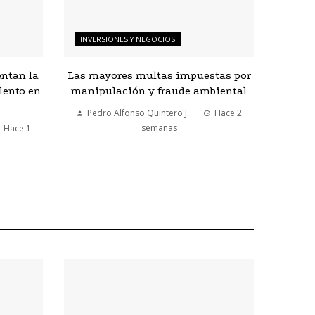
INVERSIONES Y NEGOCIOS
entan la
Las mayores multas impuestas por
lento en
manipulación y fraude ambiental
Pedro Alfonso Quintero J.
Hace 2
semanas
Hace 1