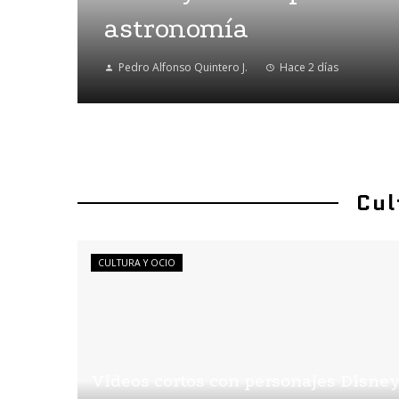
astronomía
Pedro Alfonso Quintero J.
Hace 2 días
Cul
CULTURA Y OCIO
Videos cortos con personajes Disne