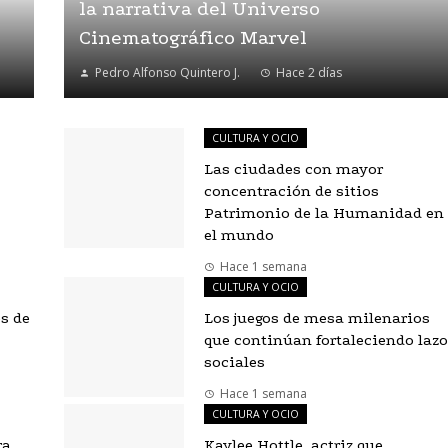
la narrativa del Universo
Cinematográfico Marvel
Pedro Alfonso Quintero J.
Hace 2 días
CULTURA Y OCIO
Las ciudades con mayor
concentración de sitios
Patrimonio de la Humanidad en
el mundo
Hace 1 semana
CULTURA Y OCIO
es de
Los juegos de mesa milenarios
que continúan fortaleciendo lazo
sociales
Hace 1 semana
CULTURA Y OCIO
ra
Kaylee Hottle, actriz que