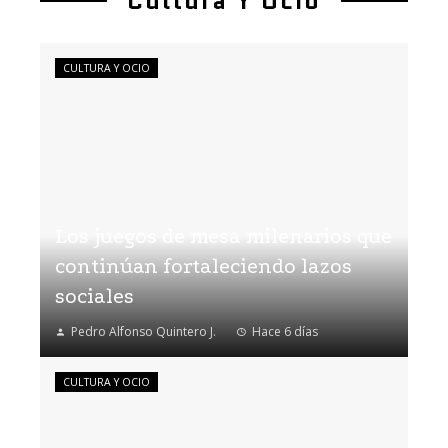
Cultura Y Ocio
CULTURA Y OCIO
Los juegos de mesa milenarios que
continúan fortaleciendo lazos
sociales
Pedro Alfonso Quintero J.
Hace 6 días
CULTURA Y OCIO