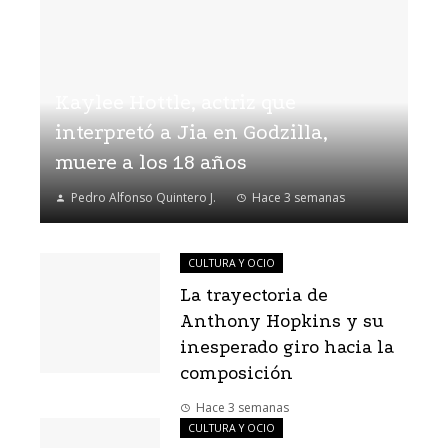
Kaylee Hottle, actriz que
interpretó a Jia en Godzilla,
muere a los 18 años
Pedro Alfonso Quintero J.
Hace 3 semanas
CULTURA Y OCIO
La trayectoria de
Anthony Hopkins y su
inesperado giro hacia la
composición
Hace 3 semanas
CULTURA Y OCIO