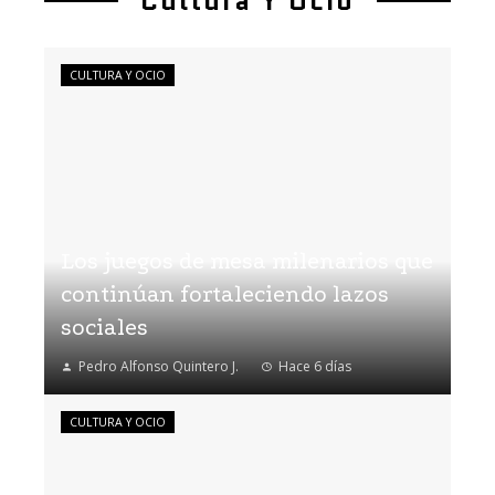
Cultura Y Ocio
CULTURA Y OCIO
Los juegos de mesa milenarios que
continúan fortaleciendo lazos
sociales
Pedro Alfonso Quintero J.
Hace 6 días
CULTURA Y OCIO