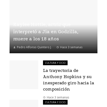
Kaylee Hottle, actriz que
interpretó a Jia en Godzilla,
muere a los 18 años
Pedro Alfonso Quintero J.
Hace 3 semanas
CULTURA Y OCIO
La trayectoria de
Anthony Hopkins y su
inesperado giro hacia la
composición
Hace 3 semanas
CULTURA Y OCIO