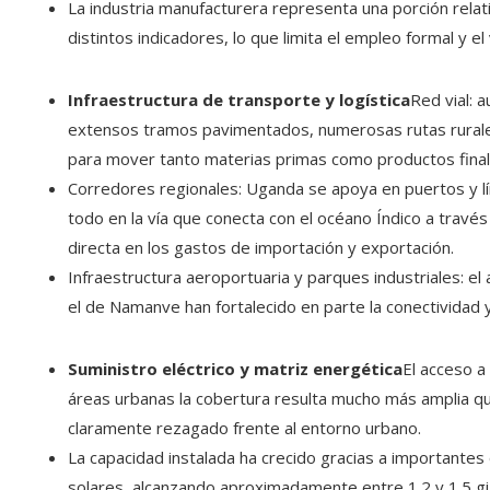
La industria manufacturera representa una porción rela
distintos indicadores, lo que limita el empleo formal y e
Infraestructura de transporte y logística
Red vial: 
extensos tramos pavimentados, numerosas rutas rurales
para mover tanto materias primas como productos final
Corredores regionales: Uganda se apoya en puertos y lí
todo en la vía que conecta con el océano Índico a trav
directa en los gastos de importación y exportación.
Infraestructura aeroportuaria y parques industriales: e
el de Namanve han fortalecido en parte la conectividad 
Suministro eléctrico y matriz energética
El acceso a 
áreas urbanas la cobertura resulta mucho más amplia qu
claramente rezagado frente al entorno urbano.
La capacidad instalada ha crecido gracias a importantes
solares, alcanzando aproximadamente entre 1.2 y 1.5 gi