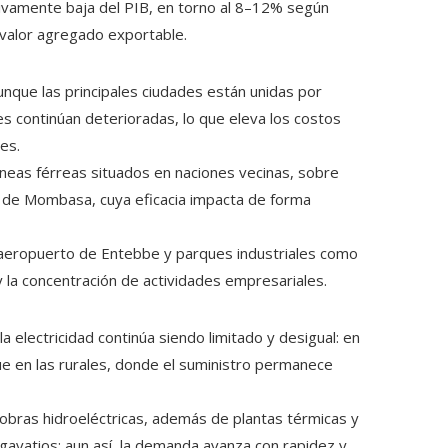
tivamente baja del PIB, en torno al 8–12% según
l valor agregado exportable.
aunque las principales ciudades están unidas por
 continúan deterioradas, lo que eleva los costos
es.
neas férreas situados en naciones vecinas, sobre
és de Mombasa, cuya eficacia impacta de forma
l aeropuerto de Entebbe y parques industriales como
y la concentración de actividades empresariales.
la electricidad continúa siendo limitado y desigual: en
e en las rurales, donde el suministro permanece
 obras hidroeléctricas, además de plantas térmicas y
gavatios; aun así, la demanda avanza con rapidez y