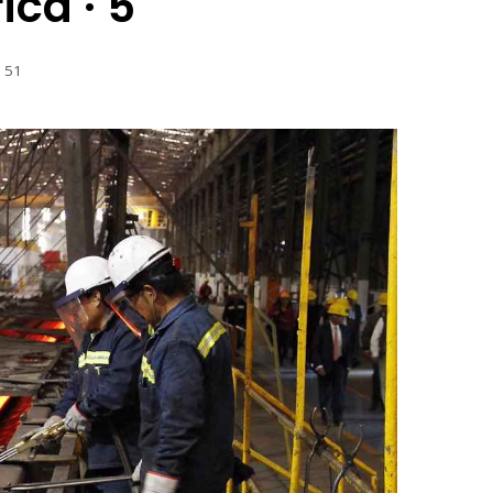
ca · 5
51