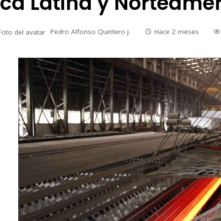
ca Latina y Norteaméri
Pedro Alfonso Quintero J.
Hace 2 meses