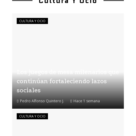
Cultura Y Ocio
CULTURA Y OCIO
Los juegos de mesa milenarios que
continúan fortaleciendo lazos
sociales
Pedro Alfonso Quintero J.
Hace 1 semana
CULTURA Y OCIO