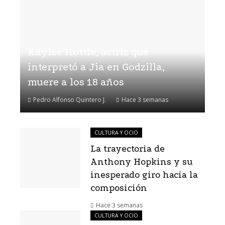
Kaylee Hottle, actriz que
interpretó a Jia en Godzilla,
muere a los 18 años
Pedro Alfonso Quintero J.
Hace 3 semanas
CULTURA Y OCIO
La trayectoria de
Anthony Hopkins y su
inesperado giro hacia la
composición
Hace 3 semanas
CULTURA Y OCIO