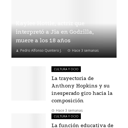
Kaylee Hottle, actriz que
interpretó a Jia en Godzilla,
muere a los 18 años
Pedro Alfonso Quintero J.
Hace 3 semanas
CULTURA Y OCIO
La trayectoria de
Anthony Hopkins y su
inesperado giro hacia la
composición
Hace 3 semanas
CULTURA Y OCIO
La función educativa de