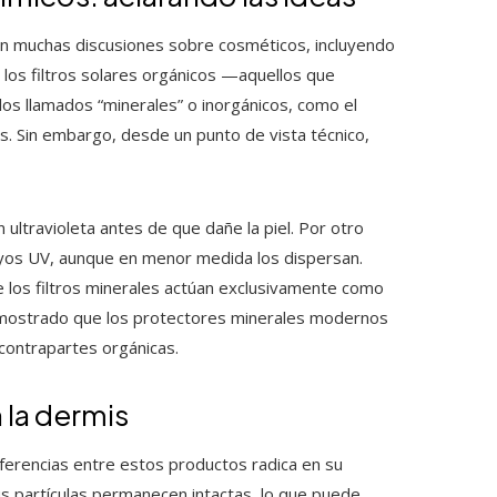
 en muchas discusiones sobre cosméticos, incluyendo
a los filtros solares orgánicos —aquellos que
os llamados “minerales” o inorgánicos, como el
es. Sin embargo, desde un punto de vista técnico,
 ultravioleta antes de que dañe la piel. Por otro
rayos UV, aunque en menor medida los dispersan.
 los filtros minerales actúan exclusivamente como
 demostrado que los protectores minerales modernos
 contrapartes orgánicas.
 la dermis
diferencias entre estos productos radica en su
sus partículas permanecen intactas, lo que puede