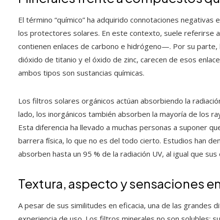
El término “químico” ha adquirido connotaciones negativas
los protectores solares. En este contexto, suele referirse 
contienen enlaces de carbono e hidrógeno—. Por su parte, l
dióxido de titanio y el óxido de zinc, carecen de esos enlac
ambos tipos son sustancias químicas.
Los filtros solares orgánicos actúan absorbiendo la radiación
lado, los inorgánicos también absorben la mayoría de los 
Esta diferencia ha llevado a muchas personas a suponer que
barrera física, lo que no es del todo cierto. Estudios han
absorben hasta un 95 % de la radiación UV, al igual que sus
Textura, aspecto y sensaciones en
A pesar de sus similitudes en eficacia, una de las grandes 
experiencia de uso. Los filtros minerales no son solubles; 