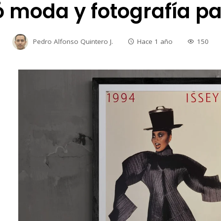
 moda y fotografía p
Pedro Alfonso Quintero J.
Hace 1 año
150