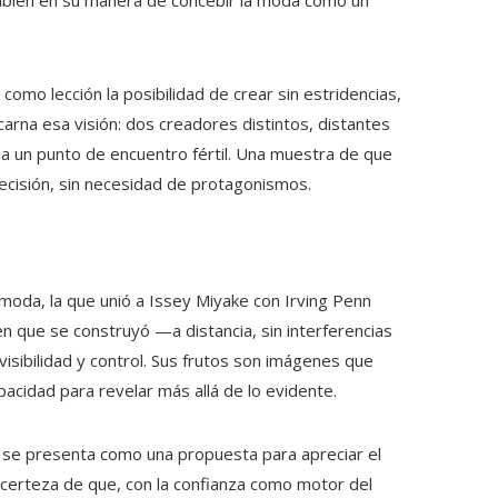
ambién en su manera de concebir la moda como un
como lección la posibilidad de crear sin estridencias,
carna esa visión: dos creadores distintos, distantes
a un punto de encuentro fértil. Una muestra de que
recisión, sin necesidad de protagonismos.
 moda, la que unió a Issey Miyake con Irving Penn
en que se construyó —a distancia, sin interferencias
sibilidad y control. Sus frutos son imágenes que
acidad para revelar más allá de lo evidente.
o se presenta como una propuesta para apreciar el
a certeza de que, con la confianza como motor del