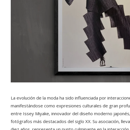
La evolución de la moda ha sido influenciada por interaccion
manifestándose como expresiones culturales de gran profun
entre Issey Miyake, innovador del diseño moderno japonés,
fotógrafos más destacados del siglo XX. Su asociación, llev
diez años, representa un punto culminante en la interacción 