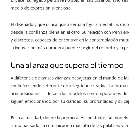
Miyake, su legado persiste no solo en sus diseños, sino t
medio de expresión silenciosa.
El diseñador, que nunca quiso ser una figura mediática, dejó 
desde la confianza plena en el otro. Su relación con Penn en
y discretos, capaces de encontrar en la contemplación mutu
la innovación más duradera puede surgir del respeto y la p
Una alianza que supera el tiempo
A diferencia de tantas alianzas pasajeras en el mundo de la
continúa siendo referente de integridad creativa. La forma 
ni imposiciones— desafía los modelos contemporáneos de vi
siguen emocionando por su claridad, su profundidad y su cap
En la actualidad, donde la premura es constante, su model
ritmo pausado, la comunicación más allá de las palabras y l