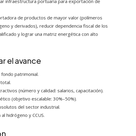
llar infraestructura portuaria para exportación de
ortadora de productos de mayor valor (polímeros
geno y derivados), reducir dependencia fiscal de los
ificado y lograr una matriz energética con alto
ar el avance
 fondo patrimonial.
total.
ctivos (número y calidad: salarios, capacitación).
ético (objetivo escalable: 30%–50%).
olutos del sector industrial.
a al hidrógeno y CCUS.
ón