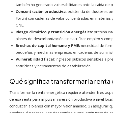
también ha generado vulnerabilidades ante la caída de p
Concentración productiva:
existencia de clústeres pe
Fortin) con cadenas de valor concentradas en materias 
GNL.
Riesgo climático y transición energética:
presión int
planes de descarbonización sin sacrificar empleo y comp
Brechas de capital humano y PME:
necesidad de forma
pequeñas y medianas empresas en cadenas de suministro
Vulnerabilidad fiscal:
ingresos públicos sensibles a pre
anticíclicas y herramientas de estabilización.
Qué significa transformar la renta
Transformar la renta energética requiere atender tres aspe
de esa renta para impulsar inversión productiva a nivel loc
conduzcan a bienes con mayor valor añadido; 3) asegurar que
empleos duraderos y no desempleo ni reducción neta de op