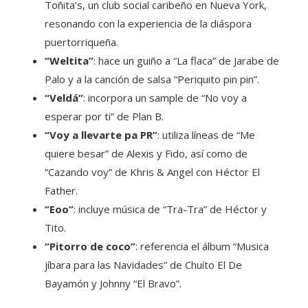
Toñita’s, un club social caribeño en Nueva York,
resonando con la experiencia de la diáspora
puertorriqueña.
“Weltita”
: hace un guiño a “La flaca” de Jarabe de
Palo y a la canción de salsa “Periquito pin pin”.
“Veldá”
: incorpora un sample de “No voy a
esperar por ti” de Plan B.
“Voy a llevarte pa PR”
: utiliza líneas de “Me
quiere besar” de Alexis y Fido, así como de
“Cazando voy” de Khris & Angel con Héctor El
Father.
“Eoo”
: incluye música de “Tra-Tra” de Héctor y
Tito.
“Pitorro de coco”
: referencia el álbum “Musica
jíbara para las Navidades” de Chuíto El De
Bayamón y Johnny “El Bravo”.