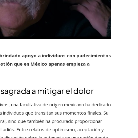
a brindado apoyo a individuos con padecimientos
uestión que en México apenas empieza a
sagrada a mitigar el dolor
tivos, una facultativa de origen mexicano ha dedicado
a individuos que transitan sus momentos finales. Su
oral, sino que también ha procurado proporcionar
el adiós. Entre relatos de optimismo, aceptación y
 la discusión sobre la eutanasia en una nación donde