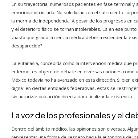
En su trayectoria, numerosos pacientes en fase terminal y
emocional intrincada. No solo lidian con el sufrimiento corpor
la merma de independencia. A pesar de los progresos en cui
y el deterioro físico se tornan intolerables. Es en ese pun
¿hasta qué grado la ciencia médica debería extender la exist
desaparecido?
La eutanasia, concebida como la intervención médica que pro
enfermo, es objeto de debate en diversas naciones como u
México todavía no ha avanzado en esta dirección. Si bien e
digna” en ciertas entidades federativas, estas se restringen
sin autorizar una acción directa para finalizar la existencia.
La voz de los profesionales y el de
Dentro del ámbito médico, las opiniones son diversas. Algu
representar una forma de respeto hacia la autonomía del pa