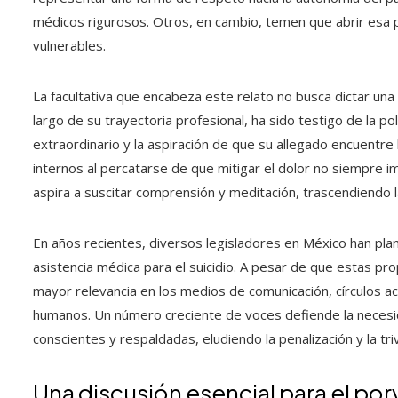
médicos rigurosos. Otros, en cambio, temen que abrir esa
vulnerables.
La facultativa que encabeza este relato no busca dictar una o
largo de su trayectoria profesional, ha sido testigo de la po
extraordinario y la aspiración de que su allegado encuentre 
internos al percatarse de que mitigar el dolor no siempre im
aspira a suscitar comprensión y meditación, trascendiendo la
En años recientes, diversos legisladores en México han plant
asistencia médica para el suicidio. A pesar de que estas p
mayor relevancia en los medios de comunicación, círculos 
humanos. Un número creciente de voces defiende la necesi
conscientes y respaldadas, eludiendo la penalización y la trivi
Una discusión esencial para el por