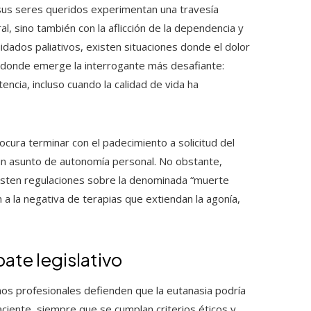
 sus seres queridos experimentan una travesía
al, sino también con la aflicción de la dependencia y
dados paliativos, existen situaciones donde el dolor
to donde emerge la interrogante más desafiante:
encia, incluso cuando la calidad de vida ha
cura terminar con el padecimiento a solicitud del
n asunto de autonomía personal. No obstante,
xisten regulaciones sobre la denominada “muerte
 a la negativa de terapias que extiendan la agonía,
bate legislativo
nos profesionales defienden que la eutanasia podría
ciente, siempre que se cumplan criterios éticos y