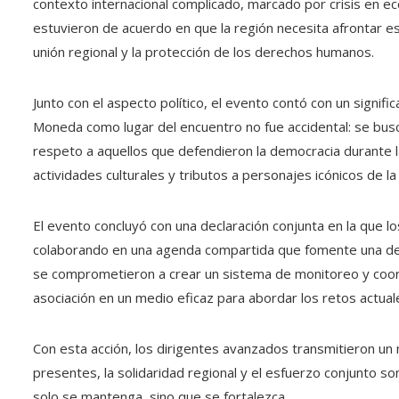
contexto internacional complicado, marcado por crisis en ec
estuvieron de acuerdo en que la región necesita afrontar es
unión regional y la protección de los derechos humanos.
Junto con el aspecto político, el evento contó con un signifi
Moneda como lugar del encuentro no fue accidental: se busc
respeto a aquellos que defendieron la democracia durante l
actividades culturales y tributos a personajes icónicos de l
El evento concluyó con una declaración conjunta en la que lo
colaborando en una agenda compartida que fomente una demo
se comprometieron a crear un sistema de monitoreo y coordi
asociación en un medio eficaz para abordar los retos actuale
Con esta acción, los dirigentes avanzados transmitieron un
presentes, la solidaridad regional y el esfuerzo conjunto s
solo se mantenga, sino que se fortalezca.