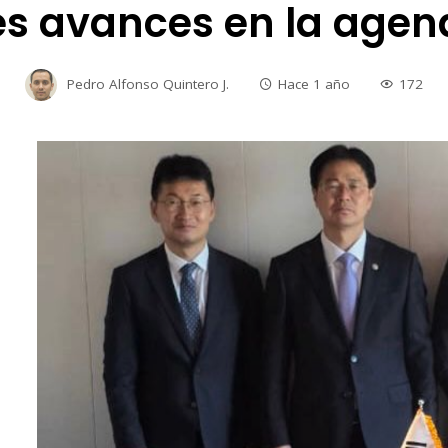
s avances en la agend
Pedro Alfonso Quintero J.
Hace 1 año
172