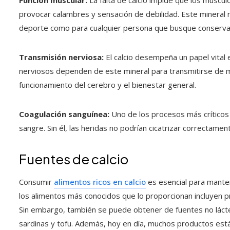
Función muscular:
La falta de calcio impide que los múscu
provocar calambres y sensación de debilidad. Este mineral 
deporte como para cualquier persona que busque conservar 
Transmisión nerviosa:
El calcio desempeña un papel vital 
nerviosos dependen de este mineral para transmitirse de ma
funcionamiento del cerebro y el bienestar general.
Coagulación sanguínea:
Uno de los procesos más críticos en
sangre. Sin él, las heridas no podrían cicatrizar correctament
Fuentes de calcio
Consumir
alimentos ricos en calcio
es esencial para mante
los alimentos más conocidos que lo proporcionan incluyen pr
Sin embargo, también se puede obtener de fuentes no lácte
sardinas y tofu. Además, hoy en día, muchos productos están